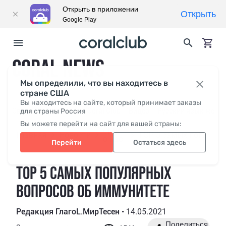
Открыть в приложении
Открыть
Google Play
CORAL NEWS
Мы определили, что вы находитесь в
стране США
Вы находитесь на сайте, который принимает заказы
Свежее
для страны Россия
СМИ о нас
Coral Club
Видео
Русский язык жесто
Вы можете перейти на сайт для вашей страны:
СМИ
Главная
Новости
TOP 5 самых популярных вопросов об иммунитете
о нас
Перейти
Остаться здесь
TOP 5 САМЫХ ПОПУЛЯРНЫХ
ВОПРОСОВ ОБ ИММУНИТЕТЕ
Редакция ГлагоL.МирТесен
•
14.05.2021