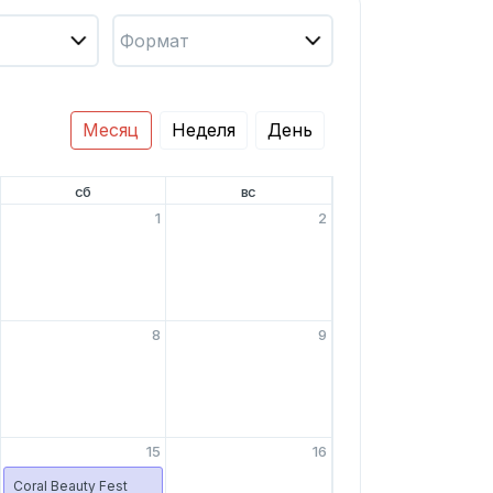
Формат
Месяц
Неделя
День
сб
вс
1
2
8
9
15
16
Coral Beauty Fest