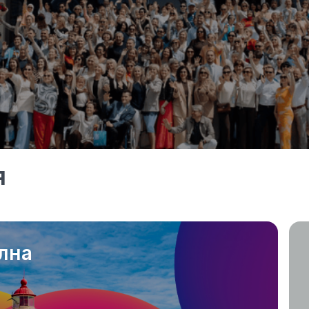
я
лна