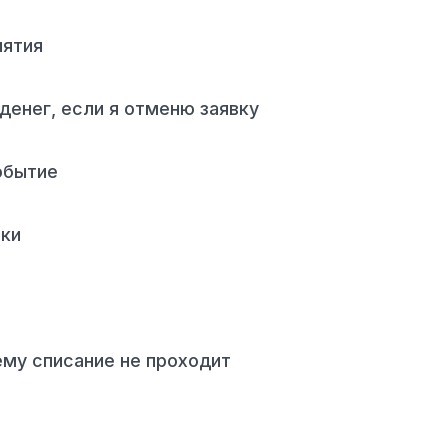
иятия
денег, если я отменю заявку
обытие
вки
ему списание не проходит