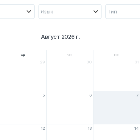
Язык
Тип
август 2026 г.
ср
чт
пт
29
30
31
5
6
7
12
13
14