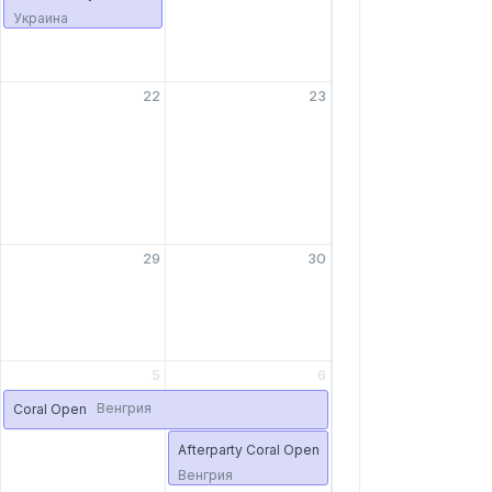
Украина
22
23
29
30
5
6
Венгрия
Coral Open
Afterparty Coral Open
Венгрия