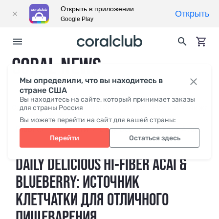
Открыть в приложении
Открыть
Google Play
CORAL NEWS
Мы определили, что вы находитесь в
стране США
Вы находитесь на сайте, который принимает заказы
Свежее
для страны Россия
СМИ о нас
Coral Club
Видео
Русский язык жесто
Вы можете перейти на сайт для вашей страны:
Главная
Новости
Daily Delicious Hi-Fiber Acai & Blueberry: источник клетчатки для отличного пищеварения
Перейти
Остаться здесь
DAILY DELICIOUS HI-FIBER ACAI &
BLUEBERRY: ИСТОЧНИК
КЛЕТЧАТКИ ДЛЯ ОТЛИЧНОГО
ПИЩЕВАРЕНИЯ