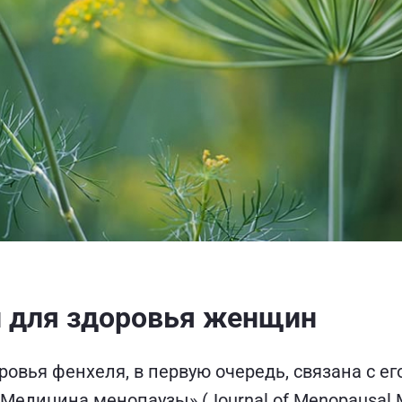
н для здоровья женщин
вья фенхеля, в первую очередь, связана с его
Медицина менопаузы» (Journal of Menopausal 