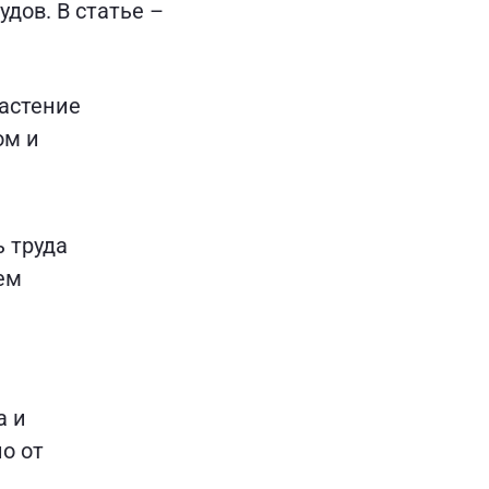
дов. В статье –
растение
ом и
 труда
ем
а и
о от