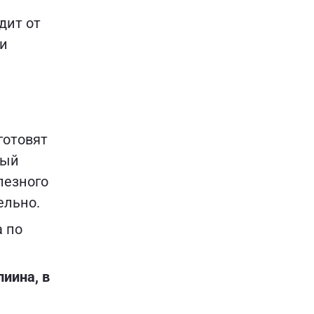
дит от
ли
готовят
дый
лезного
ельно.
а по
иина, в