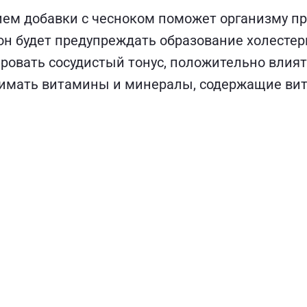
рием добавки с чесноком поможет организму п
он будет предупреждать образование холесте
ировать сосудистый тонус, положительно влия
мать витамины и минералы, содержащие витам