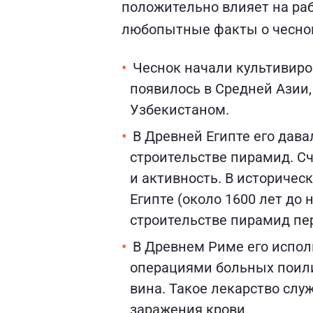
положительно влияет на рабо
любопытные факты о чесно
Чеснок начали культивиров
появилось в Средней Азии,
Узбекистаном.
В Древней Египте его дав
строительстве пирамид. Сч
и активность. В историчес
Египте (около 1600 лет до 
строительстве пирамид пер
В Древнем Риме его испол
операциями больных поили
вина. Такое лекарство сл
заражения крови.