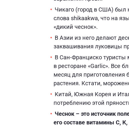
Чикаго (город в США) был н
слова shikaakwa, что на я
«дикий чеснок».
В Азии из него делают дес
заквашивания луковицы пр
В Сан-Франциско туристы м
в ресторане «Garlic». Все
месяц для приготовления 
растения. Кстати, морожен
Китай, Южная Корея и Ита
потреблению этой пряности
Чеснок – это источник пол
его составе витамины С, К,