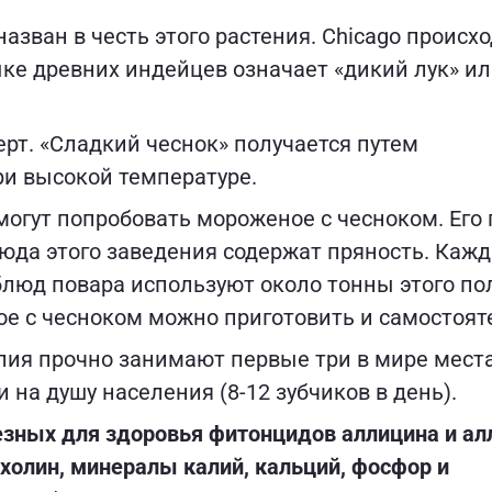
азван в честь этого растения. Chicago происхо
зыке древних индейцев означает «дикий лук» и
ерт. «Сладкий чеснок» получается путем
и высокой температуре.
огут попробовать мороженое с чесноком. Его 
 блюда этого заведения содержат пряность. Каж
блюд повара используют около тонны этого по
ое с чесноком можно приготовить и самостоят
лия прочно занимают первые три в мире мест
 на душу населения (8-12 зубчиков в день).
езных для здоровья фитонцидов аллицина и алл
 холин, минералы калий, кальций, фосфор и