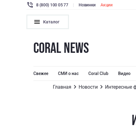
8 (800) 100 05 77
|
Новинки
Акции
Каталог
CORAL NEWS
Свежее
СМИ о нас
Coral Club
Видео
Главная
Новости
Интересные ф