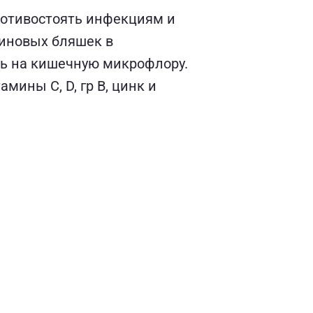
ротивостоять инфекциям и
риновых бляшек в
ть на кишечную микрофлору.
ины С, D, гр В, цинк и