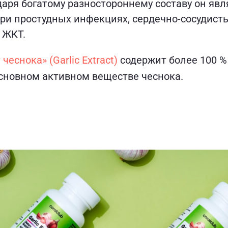
даря богатому разностороннему составу он явл
и простудных инфекциях, сердечно-сосудист
 ЖКТ.
чеснока» (Garlic Extract)
содержит более 100 %
основном активном веществе чеснока.