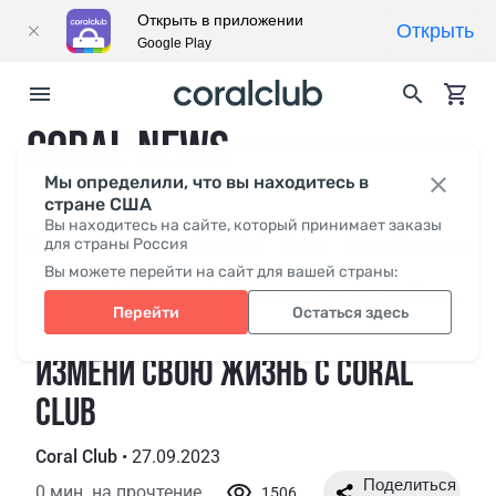
Открыть в приложении
Открыть
Google Play
CORAL NEWS
Мы определили, что вы находитесь в
стране США
Вы находитесь на сайте, который принимает заказы
Свежее
для страны Россия
СМИ о нас
Coral Club
Видео
Русский язык жесто
Вы можете перейти на сайт для вашей страны:
Главная
Новости
Измени свою жизнь с Coral Club
Перейти
Остаться здесь
ИЗМЕНИ СВОЮ ЖИЗНЬ С CORAL
CLUB
Coral Club
•
27.09.2023
0 мин. на прочтение
1506