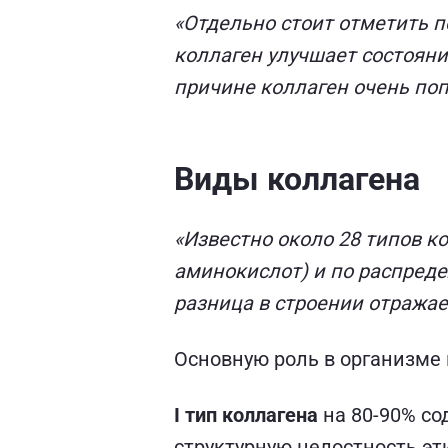
«Отдельно стоит отметить по
коллаген улучшает состояни
причине коллаген очень по
Виды коллагена
«Известно около 28 типов ко
аминокислот) и по распред
разница в строении отражае
Основную роль в организме игр
I тип коллагена
на 80-90% сод
структурную целостность эт