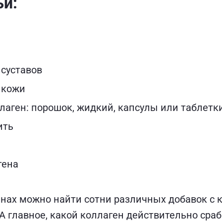
ьи:
 суставов
 кожи
лаген: порошок, жидкий, капсулы или таблетк
ить
гена
инах можно найти сотни различных добавок с 
А главное, какой коллаген действительно сраб