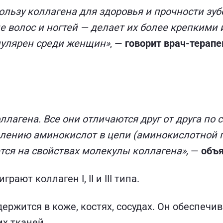
льзу коллагена для здоровья и прочности зубо
е волос и ногтей — делает их более крепкими 
пулярен среди женщин»
, —
говорит врач-терап
ллагена. Все они отличаются друг от друга по с
елению аминокислот в цепи (аминокислотной п
тся на свойствах молекулы коллагена»,
—
объя
ают коллаген I, II и III типа.
ержится в коже, костях, сосудах. Он обеспечив
их тканей.