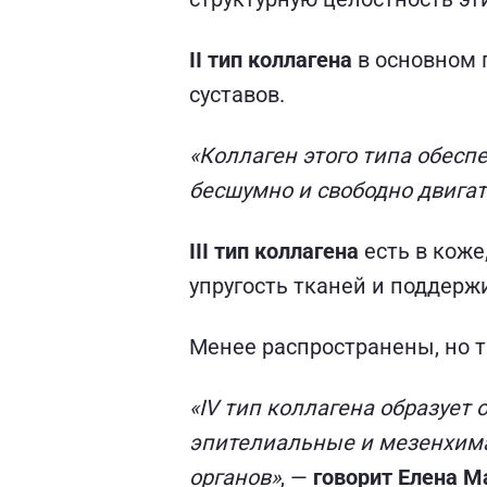
II тип коллагена
в основном 
суставов.
«Коллаген этого типа обеспе
бесшумно и свободно двигат
III тип коллагена
есть в коже
упругость тканей и поддержи
Менее распространены, но т
«IV тип коллагена образуе
эпителиальные и мезенхима
органов»
, —
говорит Елена М