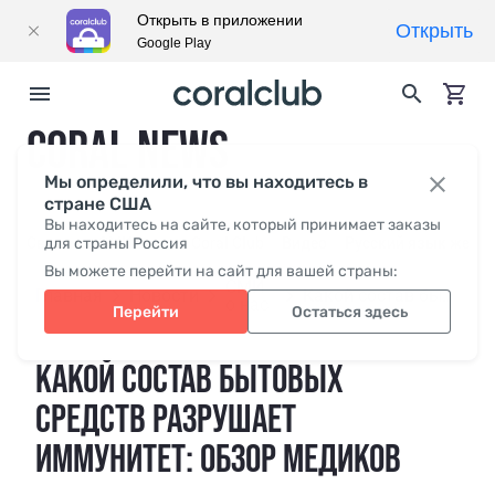
Открыть в приложении
Открыть
Google Play
CORAL NEWS
Мы определили, что вы находитесь в
стране США
Вы находитесь на сайте, который принимает заказы
Свежее
для страны Россия
СМИ о нас
Coral Club
Видео
Русский язык жесто
Вы можете перейти на сайт для вашей страны:
СМИ
Главная
Новости
Какой состав бытовых средств разрушает иммунитет: обзор медиков
о нас
Перейти
Остаться здесь
КАКОЙ СОСТАВ БЫТОВЫХ
СРЕДСТВ РАЗРУШАЕТ
ИММУНИТЕТ: ОБЗОР МЕДИКОВ