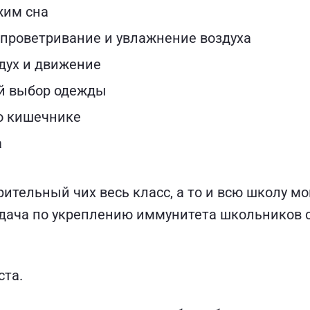
жим сна
 проветривание и увлажнение воздуха
дух и движение
й выбор одежды
о кишечнике
а
рительный чих весь класс, а то и всю школу мо
адача по укреплению иммунитета школьников 
ста.