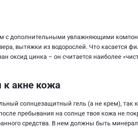
м с дополнительными увлажняющими компоне
 вера, вытяжки из водорослей. Что касается ф
зан оксид цинка – он считается наиболее «чи
 к акне кожа
ьный солнцезащитный гель (а не крем), так ка
 после пребывания на солнце твоя кожа не п
бранного средства. В нем должны быть минер