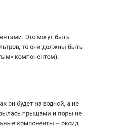
нтами. Это могут быть
ильтров, то они должны быть
стым» компонентом).
к он будет на водной, а не
окрылась прыщами и поры не
альные компоненты – оксид