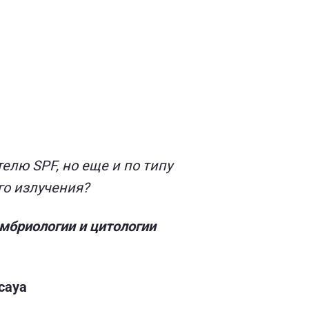
лю SPF, но еще и по типу
го излучения?
эмбриологии и цитологии
caya