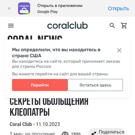
Открыть в приложении
Открыть
Google Play
CORAL NEWS
Мы определили, что вы находитесь в
стране США
Вы находитесь на сайте, который принимает заказы
Свежее
для страны Россия
СМИ о нас
Coral Club
Видео
Русский язык жесто
Вы можете перейти на сайт для вашей страны:
Главная
Новости
Секреты обольщения Клеопатры
Перейти
Остаться здесь
СЕКРЕТЫ ОБОЛЬЩЕНИЯ
КЛЕОПАТРЫ
Coral Club
•
11.10.2023
5 мин. на прочтение
2886