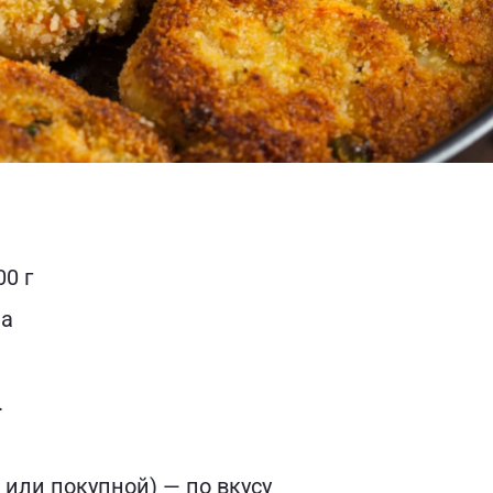
0 г
на
.
или покупной) — по вкусу