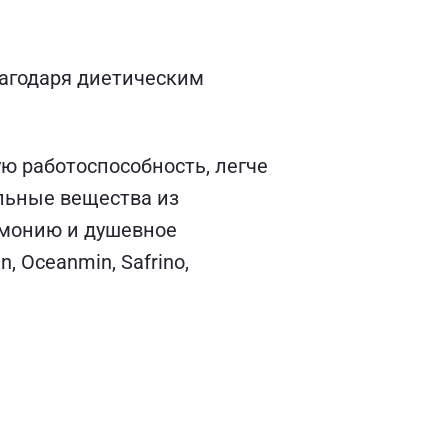
агодаря диетическим
ю работоспособность, легче
льные вещества из
рмонию и душевное
, Oceanmin, Safrino,