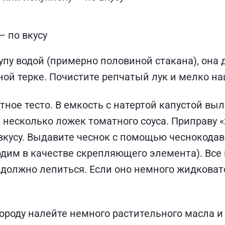
— по вкусу
упу водой (примерно половиной стакана), она 
ной терке. Почистите репчатый лук и мелко н
тное тесто. В емкость с натертой капустой в
, несколько ложек томатного соуса. Приправу «
 вкусу. Выдавите чеснок с помощью чеснокода
одим в качестве скрепляющего элемента). Вс
должно лепиться. Если оно немного жидковато
вороду налейте немного растительного масла 