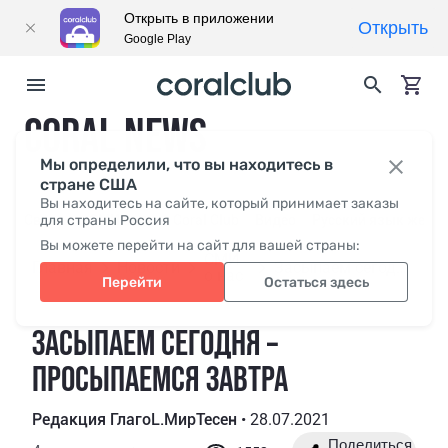
Открыть в приложении
Открыть
Google Play
CORAL NEWS
Мы определили, что вы находитесь в
стране США
Вы находитесь на сайте, который принимает заказы
Свежее
для страны Россия
СМИ о нас
Coral Club
Видео
Русский язык жесто
Вы можете перейти на сайт для вашей страны:
СМИ
Главная
Новости
Засыпаем сегодня – просыпаемся завтра
о нас
Перейти
Остаться здесь
ЗАСЫПАЕМ СЕГОДНЯ –
ПРОСЫПАЕМСЯ ЗАВТРА
Редакция ГлагоL.МирТесен
•
28.07.2021