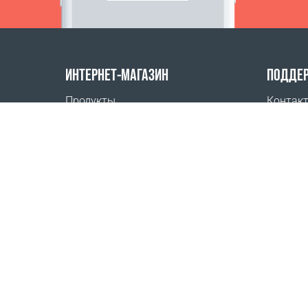
ИНТЕРНЕТ-МАГАЗИН
ПОДДЕ
Продукты
Контак
Оплата заказов
Часто 
Способы доставки
Где куп
Возврат
Онлайн
Калькулятор доставки
Карта сайта