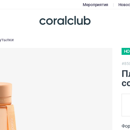
Мероприятия
|
Новос
утылки
НО
#85
П
c
Фор