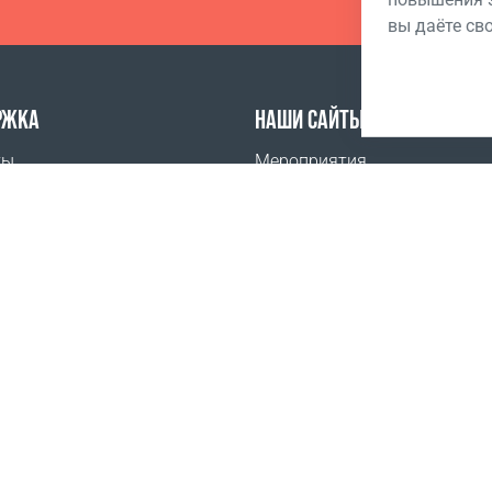
вы даёте св
РЖКА
НАШИ САЙТЫ
ты
Мероприятия
задаваемые вопросы
Академия Бизнеса Coral Club
ить
Мобильное приложение Coral
-аккредитация
Новости
Условия