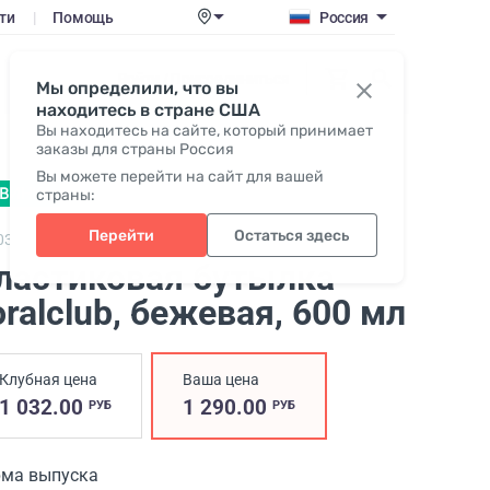
ти
|
Помощь
Россия
Войти / Присоединиться
Мы определили, что вы
находитесь в стране США
Вы находитесь на сайте, который принимает
заказы для страны Россия
Вы можете перейти на сайт для вашей
ВИНКА
страны:
Перейти
Остаться здесь
034,
Coralclub plastic bottle 600
ластиковая бутылка
oralclub, бежевая
, 600 мл
Клубная цена
Ваша цена
1 032.00
1 290.00
РУБ
РУБ
ма выпуска