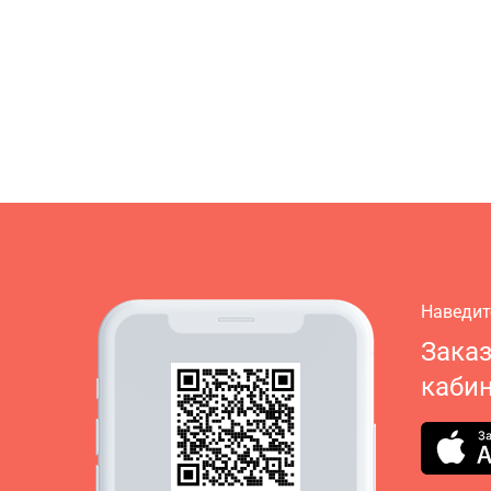
Наведит
Зака
кабин