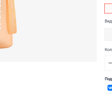
Вид
Кол
Под