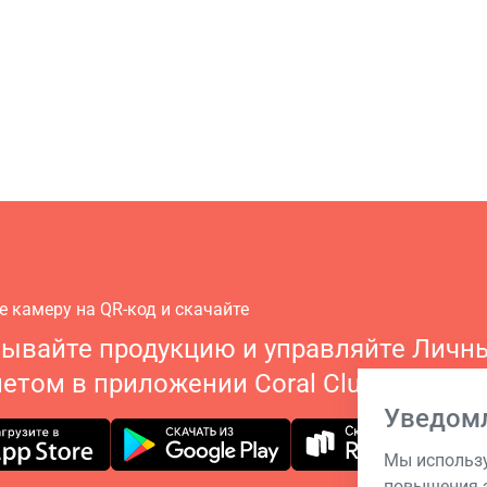
е камеру на QR-код и скачайте
зывайте продукцию и управляйте Личн
етом в приложении Coral Club
Уведом
Мы использу
повышения э