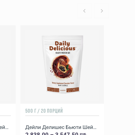
500 Г / 20 ПОРЦИЙ
Дейли Делишес Бьюти Шейк Ваниль
Дейли Делишес Бьюти Шейк Шоколад
2 838.00 – 3 547.50
РУБ