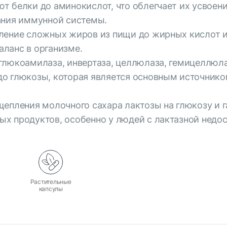
т белки до аминокислот, что облегчает их усвоен
ания иммунной системы.
ление сложных жиров из пищи до жирных кислот и г
ланс в организме.
глюкоамилаза, инвертаза, целлюлаза, гемицеллюлаз
о глюкозы, которая является основным источнико
епления молочного сахара лактозы на глюкозу и г
х продуктов, особенно у людей с лактазной недо
а
Растительные
капсулы