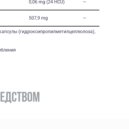
0,06 mg (24 HCU)
―
507,9 mg
―
капсулы (гидроксипропилметилцеллюлоза),
ебления
РЕДСТВОМ