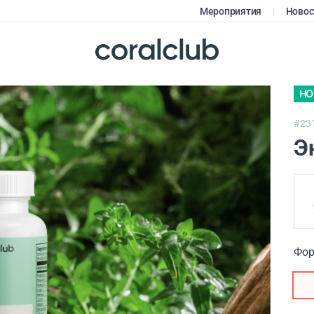
Мероприятия
|
Новос
НО
#23
Э
Фор