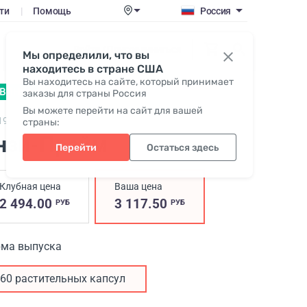
ти
|
Помощь
Россия
Войти / Присоединиться
Мы определили, что вы
находитесь в стране США
Вы находитесь на сайте, который принимает
ВИНКА
заказы для страны Россия
Вы можете перейти на сайт для вашей
19,
Enzy-Prime
страны:
нзи-Прайм
Перейти
Остаться здесь
Клубная цена
Ваша цена
2 494.00
3 117.50
РУБ
РУБ
ма выпуска
60 растительных капсул