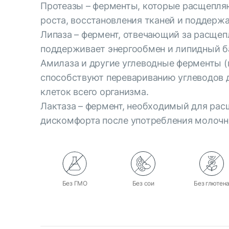
Протеазы – ферменты, которые расщепляю
роста, восстановления тканей и поддерж
Липаза – фермент, отвечающий за расщеп
поддерживает энергообмен и липидный ба
Амилаза и другие углеводные ферменты (
способствуют перевариванию углеводов д
клеток всего организма.
Лактаза – фермент, необходимый для расщ
дискомфорта после употребления молочны
Без ГМО
Без сои
Без глютен