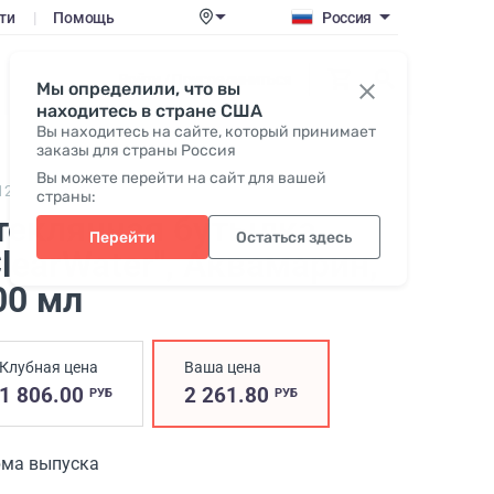
ти
|
Помощь
Россия
Войти / Присоединиться
Мы определили, что вы
находитесь в стране США
Вы находитесь на сайте, который принимает
заказы для страны Россия
Вы можете перейти на сайт для вашей
128,
ClearWater glass bottle
страны:
теклянная бутылка
Перейти
Остаться здесь
ClearWater", Аквамарин
,
00 мл
Клубная цена
Ваша цена
1 806.00
2 261.80
РУБ
РУБ
ма выпуска