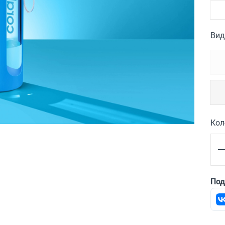
Вид
Кол
Под