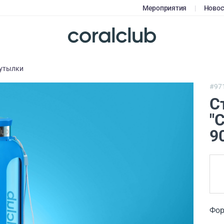
Мероприятия
|
Новос
утылки
#97
С
"
9
Фор