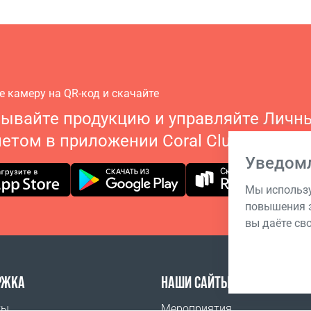
е камеру на QR-код и скачайте
зывайте продукцию и управляйте Личн
етом в приложении Coral Club
Уведом
Мы использу
повышения э
вы даёте св
РЖКА
НАШИ САЙТЫ
ты
Мероприятия