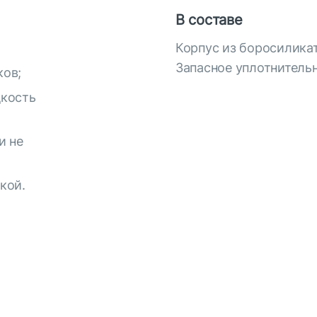
В составе
Корпус из боросиликат
Запасное уплотнительн
ков;
дкость
и не
кой.