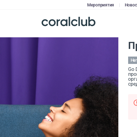
Мероприятия
|
Новос
П
Не
Go 
про
орг
сре