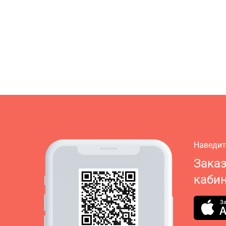
Наведит
Зака
кабин