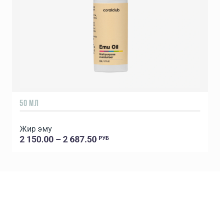
50 МЛ
У
Жир эму
2 150.00 – 2 687.50
РУБ