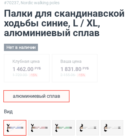
#70237,
Nordic walking poles
Палки для скандинавской
ходьбы синие, L / XL
,
алюминиевый сплав
Нет в наличии
Клубная цена
Ваша цена
1 462.00
1 831.80
РУБ
РУБ
1 720.00
2 155.06
-15%
-15%
алюминиевый сплав
Вид