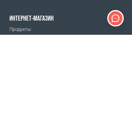
ИНТЕРНЕТ-МАГАЗИН
Продукты
Оплата заказов
Способы доставки
Возврат
Калькулятор доставки
Карта сайта
ПОДДЕРЖКА
Контакты
Часто задаваемые вопросы
Где купить