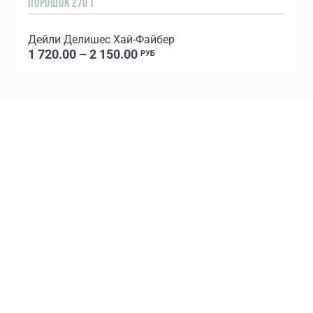
ПОРОШОК 270 Г
5
Дейли Делишес Хай-Файбер
1 720.00 – 2 150.00
РУБ