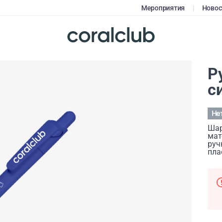
Мероприятия
|
Новос
Р
с
Не
Шар
мат
руч
пла