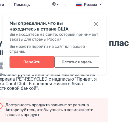
ти
|
Помощь
Россия
Войти / Присоединиться
Мы определили, что вы
находитесь в стране США
Вы находитесь на сайте, который принимает
заказы для страны Россия
учка из переработанного плас
Вы можете перейти на сайт для вашей
иняя
, Синие чернила
страны:
Перейти
Остаться здесь
т в наличии
иковая ручка с кнопочным механизмом из
ериала PET-RECYCLED с надписью "Привет, я
ка Coral Club! В прошлой жизни я была
стиковой банкой".
Доступность продукта зависит от региона.
Авторизуйтесь, чтобы узнать о возможности
заказать продукт