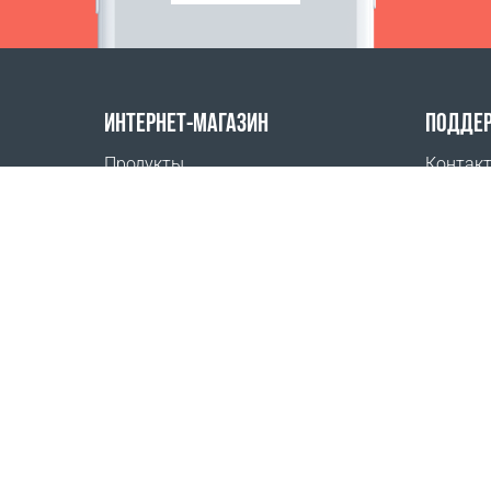
ИНТЕРНЕТ-МАГАЗИН
ПОДДЕ
Продукты
Контак
Оплата заказов
Часто 
Способы доставки
Где куп
Возврат
Онлайн
Калькулятор доставки
Карта сайта