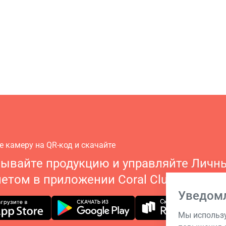
е камеру на QR-код и скачайте
зывайте продукцию и управляйте Личн
етом в приложении Coral Club
Уведом
Мы использу