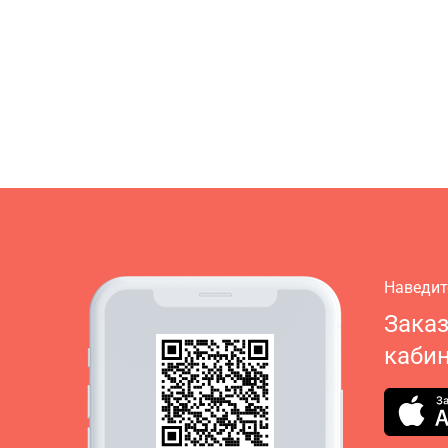
Наведит
Зака
кабин