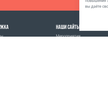
повышения э
вы даёте св
РЖКА
НАШИ САЙТЫ
ты
Мероприятия
задаваемые вопросы
Академия Бизнеса Coral Club
ить
Мобильное приложение Coral
-аккредитация
Новости