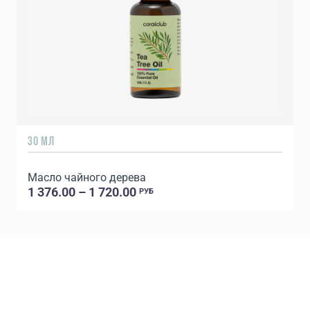
30 МЛ
1
Масло чайного дерева
1 376.00 – 1 720.00
РУБ