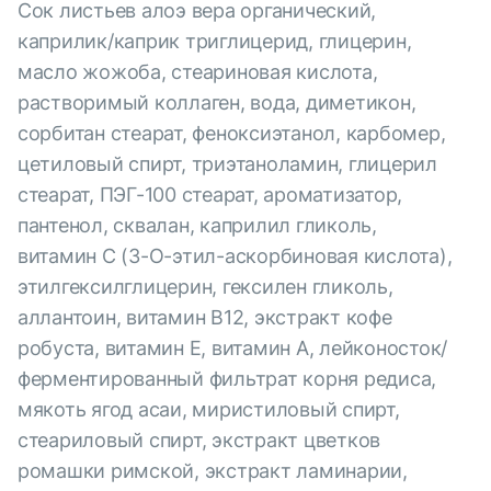
Сок листьев алоэ вера органический,
каприлик/каприк триглицерид, глицерин,
масло жожоба, стеариновая кислота,
растворимый коллаген, вода, диметикон,
сорбитан стеарат, феноксиэтанол, карбомер,
цетиловый спирт, триэтаноламин, глицерил
стеарат, ПЭГ-100 стеарат, ароматизатор,
пантенол, сквалан, каприлил гликоль,
витамин С (3-О-этил-аскорбиновая кислота),
этилгексилглицерин, гексилен гликоль,
аллантоин, витамин В12, экстракт кофе
робуста, витамин Е, витамин А, лейконосток/
ферментированный фильтрат корня редиса,
мякоть ягод асаи, миристиловый спирт,
стеариловый спирт, экстракт цветков
ромашки римской, экстракт ламинарии,