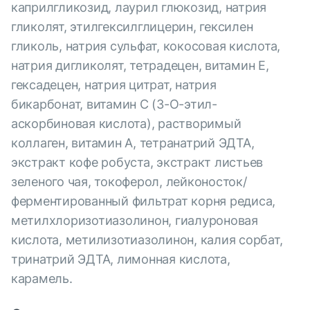
каприлгликозид, лаурил глюкозид, натрия
гликолят, этилгексилглицерин, гексилен
гликоль, натрия сульфат, кокосовая кислота,
натрия дигликолят, тетрадецен, витамин Е,
гексадецен, натрия цитрат, натрия
бикарбонат, витамин С (3-О-этил-
аскорбиновая кислота), растворимый
коллаген, витамин А, тетранатрий ЭДТА,
экстракт кофе робуста, экстракт листьев
зеленого чая, токоферол, лейконосток/
ферментированный фильтрат корня редиса,
метилхлоризотиазолинон, гиалуроновая
кислота, метилизотиазолинон, калия сорбат,
тринатрий ЭДТА, лимонная кислота,
карамель.