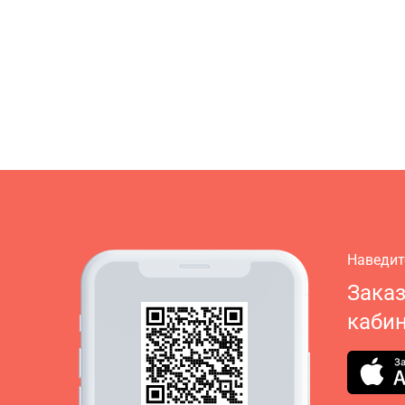
Наведит
Зака
кабин