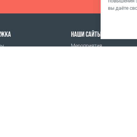
повышения э
вы даёте св
РЖКА
НАШИ САЙТЫ
ты
Мероприятия
задаваемые вопросы
Академия Бизнеса Coral Club
ить
Мобильное приложение Coral
-аккредитация
Новости