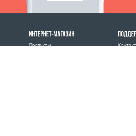
ИНТЕРНЕТ-МАГАЗИН
ПОДДЕ
Продукты
Контак
Оплата заказов
Часто 
Способы доставки
Где куп
Возврат
Онлайн
Калькулятор доставки
Карта сайта