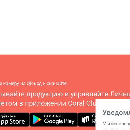
е камеру на QR-код и скачайте
зывайте продукцию и управляйте Личн
етом в приложении Coral Club
Уведом
Мы использу