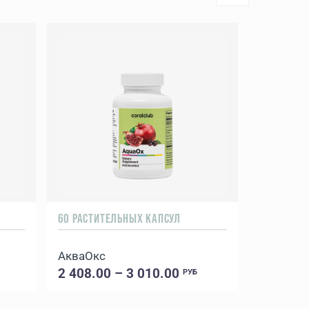
60 РАСТИТЕЛЬНЫХ КАПСУЛ
60 КАПСУЛ
АкваОкс
Ивнинг 
2 408.00 – 3 010.00
1 548.0
РУБ