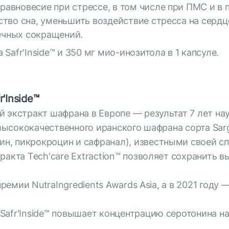
авновесие при стрессе, в том числе при ПМС и в 
ство сна, уменьшить воздействие стресса на сердц
ечных сокращений.
Safr'Inside™ и 350 мг мио-инозитола в 1 капсуле.
'Inside™
й экстракт шафрана в Европе — результат 7 лет н
з высококачественного иранского шафрана сорта Sar
н, пикрокроцин и сафранал), известными своей с
тракта Tech'care Extraction™ позволяет сохранит
премии NutraIngredients Awards Asia, а в 2021 году
Safr'Inside™ повышает концентрацию серотонина н