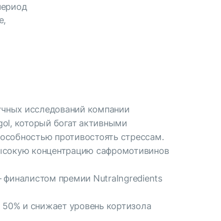
период
е,
аучных исследований компании
gol, который богат активными
пособностью противостоять стрессам.
ь высокую концентрацию сафромотивинов
 — финалистом премии NutraIngredients
а 50% и снижает уровень кортизола