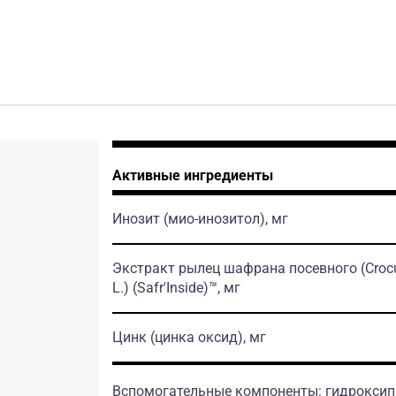
Активные ингредиенты
Инозит
(мио-инозитол)
, мг
Экстракт рылец шафрана посевного
(Croc
L.)
(Safr'Inside)
™, мг
Цинк
(цинка оксид)
, мг
Вспомогательные компоненты: гидроксип