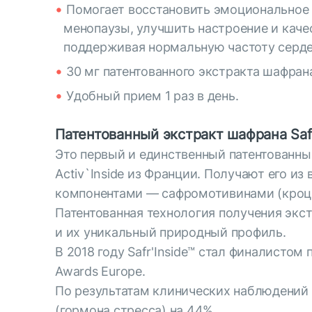
Помогает восстановить эмоциональное р
менопаузы, улучшить настроение и каче
поддерживая нормальную частоту серд
30 мг патентованного экстракта шафрана 
Удобный прием 1 раз в день.
Патентованный экстракт шафрана Safr
Это первый и единственный патентованны
Activ`Inside из Франции. Получают его и
компонентами — сафромотивинами (кроци
Патентованная технология получения экс
и их уникальный природный профиль.
В 2018 году Safr'Inside™ стал финалистом 
Awards Europe.
По результатам клинических наблюдений 
(гормона стресса) на 44%.