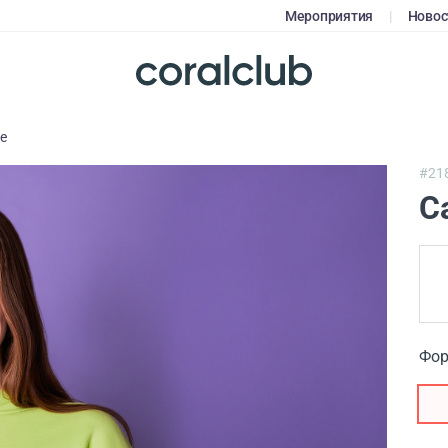
Мероприятия
|
Новос
е
#21
С
Фор