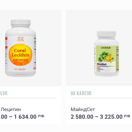
ПСУЛ
90 КАПСУЛ
 Лецитин
МайндСет
.00 – 1 634.00
2 580.00 – 3 225.00
РУБ
РУБ