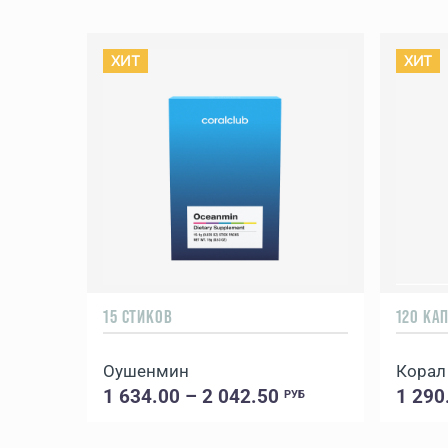
ХИТ
ХИТ
15 СТИКОВ
120 КА
Оушенмин
Корал
1 634.00 – 2 042.50
1 290
РУБ