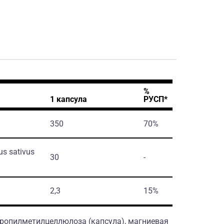
%
1 капсула
РУСП*
350
70%
us sativus
30
-
2,3
15%
ропилметилцеллюлоза (капсула), магниевая