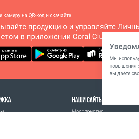
е камеру на QR-код и скачайте
зывайте продукцию и управляйте Личн
етом в приложении Coral Club
Уведом
Мы использу
повышения э
вы даёте св
РЖКА
НАШИ САЙТЫ
ты
Мероприятия
задаваемые вопросы
Академия Бизнеса Coral Club
ить
Мобильное приложение Coral