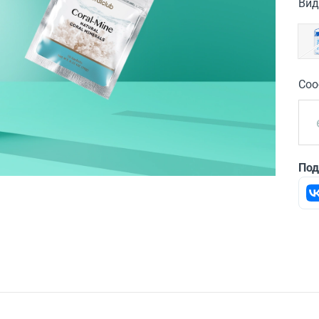
Вид
Соо
Под