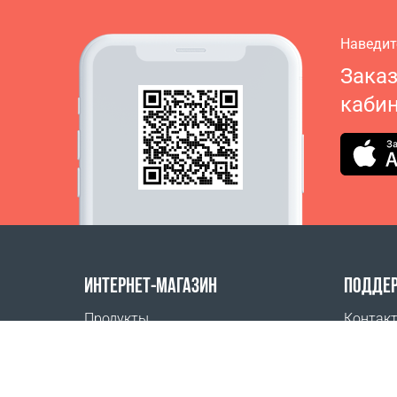
Наведит
Зака
кабин
ИНТЕРНЕТ-МАГАЗИН
ПОДДЕ
Продукты
Контак
Оплата заказов
Часто 
Способы доставки
Где куп