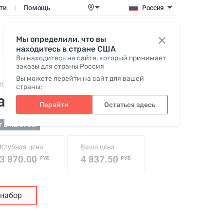
ти
|
Помощь
Россия
Войти / Присоединиться
Мы определили, что вы
находитесь в стране США
Вы находитесь на сайте, который принимает
заказы для страны Россия
Вы можете перейти на сайт для вашей
307,
Water Pack №1
страны:
ачни с воды
, набор
Перейти
Остаться здесь
т в наличии
Клубная цена
Ваша цена
3 870.00
4 837.50
РУБ
РУБ
набор