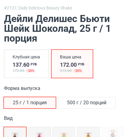
#2137,
Daily Delicious Beauty Shake
Дейли Делишес Бьюти
Шейк Шоколад
, 25 г / 1
порция
Клубная цена
Ваша цена
137.60
172.00
РУБ
РУБ
172.00
215.00
-20%
-20%
Форма выпуска
25 г / 1 порция
500 г / 20 порций
Вид