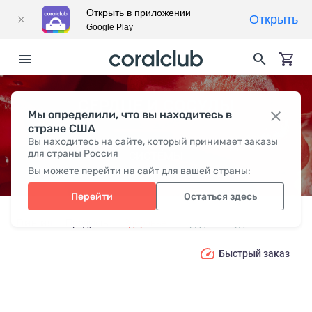
Открыть в приложении
Открыть
Google Play
СЕРДЦЕ И СОСУДЫ
Мы определили, что вы находитесь в
стране США
Вы находитесь на сайте, который принимает заказы
ЗДОРОВАЯ РАБОТА СЕРДЕЧНО-СОСУДИСТОЙ
для страны Россия
СИСТЕМЫ
Вы можете перейти на сайт для вашей страны:
Перейти
Остаться здесь
Главная
Продукты
Здоровье
Сердце и сосуды
Быстрый заказ